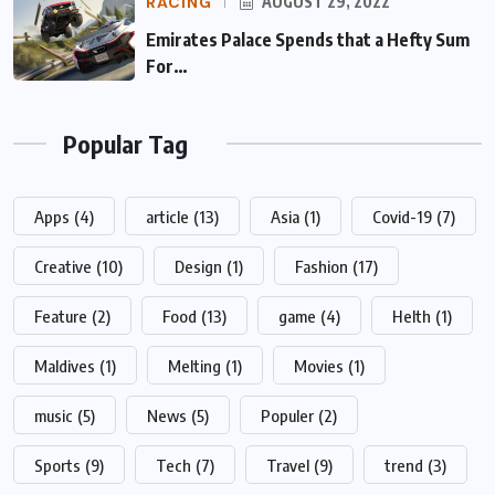
RACING
AUGUST 29, 2022
Emirates Palace Spends that a Hefty Sum
For…
Popular Tag
Apps
(4)
article
(13)
Asia
(1)
Covid-19
(7)
Creative
(10)
Design
(1)
Fashion
(17)
Feature
(2)
Food
(13)
game
(4)
Helth
(1)
Maldives
(1)
Melting
(1)
Movies
(1)
music
(5)
News
(5)
Populer
(2)
Sports
(9)
Tech
(7)
Travel
(9)
trend
(3)