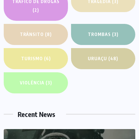
TRÁFICO DE DROGAS
TRAGÉDIA
(3)
(2)
TRÂNSITO
(8)
TROMBAS
(3)
TURISMO
(6)
URUAÇU
(48)
VIOLÊNCIA
(3)
Recent News