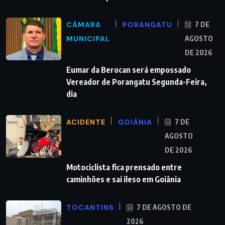
CÂMARA
PORANGATU
7 DE
MUNICIPAL
AGOSTO
DE 2026
Eumar da Berocan será empossado
Vereador de Porangatu Segunda-Feira,
dia
ACIDENTE
GOIÂNIA
7 DE
AGOSTO
DE 2026
Motociclista fica prensado entre
caminhões e sai ileso em Goiânia
TOCANTINS
7 DE AGOSTO DE
2026