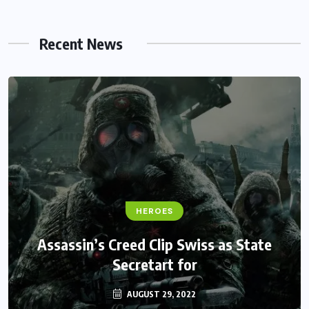
Recent News
HEROES
We Believe Announce Will the iPhone
this Day By Kinds Game Play History
AUGUST 29, 2022