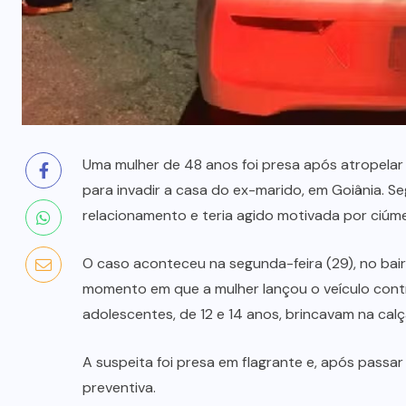
(3)
GOIÁS
(356)
GOVERNO
FEDERAL
(14)
INVESTIGAÇÃO
(37)