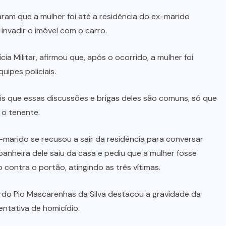
MARA ROSA
(10)
MEIO
AMBIENTE
(15)
MINAS
GERAIS
(5)
MONTIVIDIU
DO NORTE
(5)