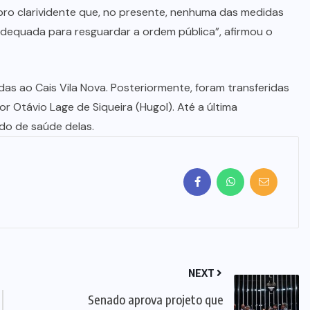
NIQUELÂNDIA
(3)
NOVO
PLANALTO
(4)
E
POLICIAL
(587)
PORANGATU
(350)