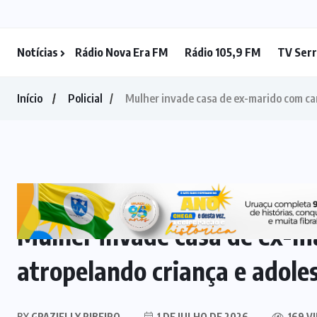
BOMBEIROS
Notícias
Rádio Nova Era FM
Rádio 105,9 FM
TV Serr
(34)
DENÚNCIA
(6)
DESTAQUE
(82)
EDUCAÇÃO
(25)
EQUATORIAL