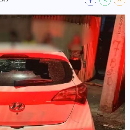
(15)
FAMOSOS
(8)
FEMINICÍDIO
(3)
FORÇAS
ARMADAS
(1)
GOIÂNIA