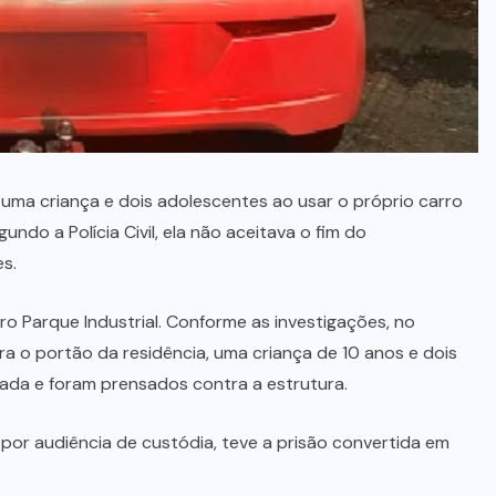
(69)
GOVERNO
ESTADUAL
(13)
INCÊNDIO
(8)
JUSTIÇA
(3)