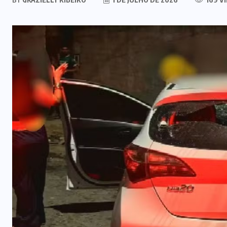
(1)
ESTRELA DO
NORTE
(4)
FÉ
(5)
FESTA
(3)
GASTRONOMIA