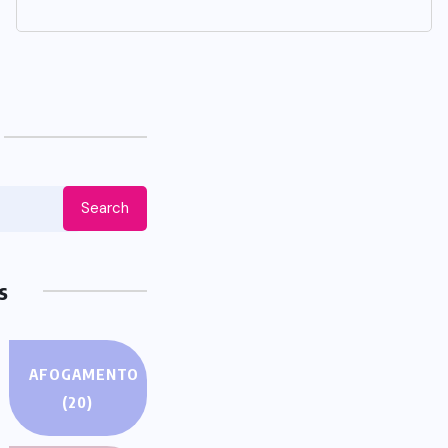
ews
ES
lieve
HEROES
Will the
s Day By
Assassin’s Creed
me Play
Clip Swiss as State
ory
Secretart for