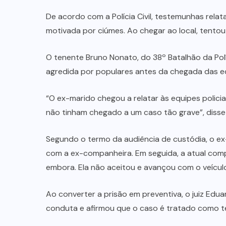
LUTO
(14)
MAUS
TRATOS
ANIMAL
(2)
MINAÇU
(38)
MINISTÉRIO
PÚBLICO
(18)