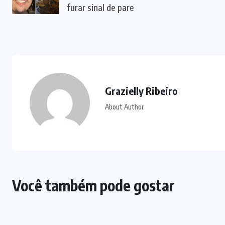
PRF
(72)
SAÚDE
(28)
SERRA DA
MESA
(2)
TECH
(8)