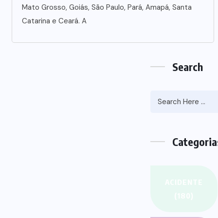
Recent N
HERO
We Be
FANTASY
Announce 
Monster Jam Titans
iPhone thi
success farms their
Kinds Ga
efforts
Hist