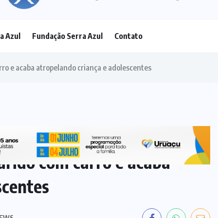
(25)
a Azul
Fundação Serra Azul
Contato
DESAPARECIMENTO
(4)
ECONOMIA
(14)
ELEIÇÕES
(18)
ESPORTE