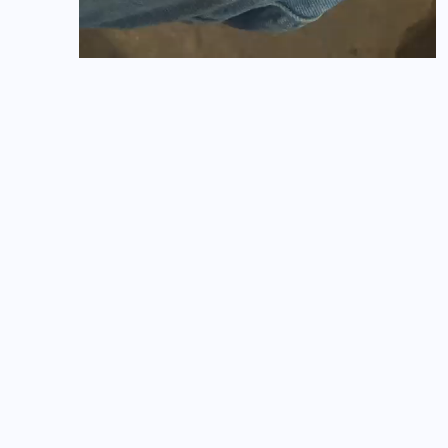
PREVIOUS
28ª Semana Ruralista de Estrela do Norte
começa nesta quarta-feira
NEXT
Homem é preso após ameaçar irmã e