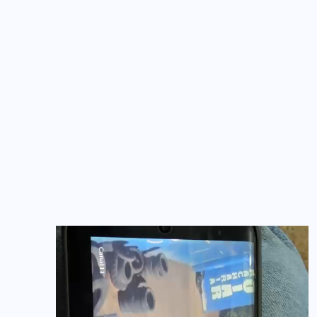
Diante dos indícios reunidos, o homem recebeu
voz de prisão e foi encaminhado ao Hospital
Municipal para a realização do relatório médico
de praxe. Posteriormente, ele foi levado à
Delegacia de Polícia Civil, onde ficou à
disposição da autoridade policial para os
procedimentos legais.
O caso segue sob investigação da Polícia Civil,
que deverá apurar todos os detalhes da
ocorrência.