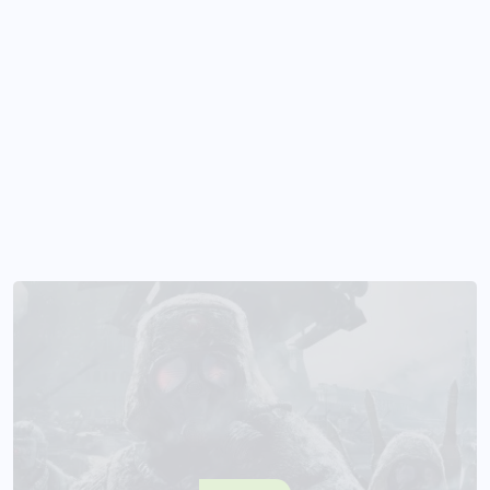
TURISMO
(6)
URUAÇU
(48)
VIOLÊNCIA
(3)
Recent News