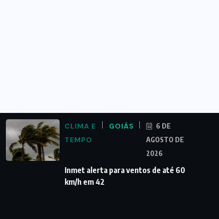
Goiás ganha destaque nacional com
duas trilhas entre as maiores
TRÂNSITO
GOIÁS
NORTE
6 D
GOIANO
AGOS
DE 20
Motoristas devem ficar atentos às mudança
no tráfego da BR-153
CLIMA E
GOIÁS
6 DE
TEMPO
AGOSTO DE
2026
Inmet alerta para ventos de até 60
km/h em 42