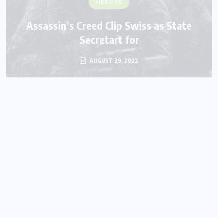
FANTASY
HEROES
Monster Jam Titans success farms their
Assassin’s Creed Clip Swiss as State
Secretart for
efforts
AUGUST 29, 2022
AUGUST 29, 2022
Blog Posts
HEROES
AUGUST 29, 2022
We Believe Announce Will the iPhone this