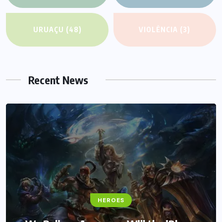
URUAÇU
(48)
VIOLÊNCIA
(3)
Recent News
FANTASY
HEROES