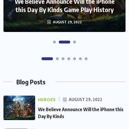
Monster Jam Titans success farms their
Assassin’s Creed Clip Swiss as State
Secretart for
efforts
AUGUST 29, 2022
AUGUST 29, 2022
Blog Posts
HEROES
AUGUST 29, 2022
We Believe Announce Will the iPhone this
Day By Kinds