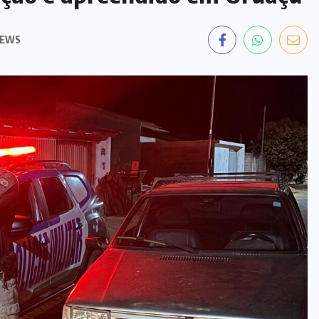
GOVERNO
ESTADUAL
(13)
INCÊNDIO
(8)
JUSTIÇA
(3)
MARA ROSA