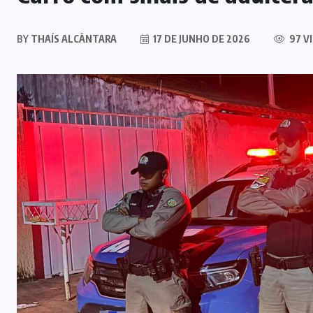
GOIÁS
(356)
GOVERNO
FEDERAL
(14)
INVESTIGAÇÃO
(37)
LUTO
(14)