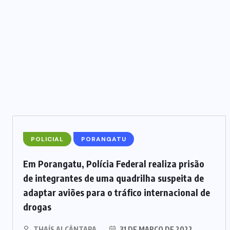
TRÁFICO DE
DROGAS
(2)
TRÂNSITO
(8)
TURISMO
(6)
VIOLÊNCIA
(3)