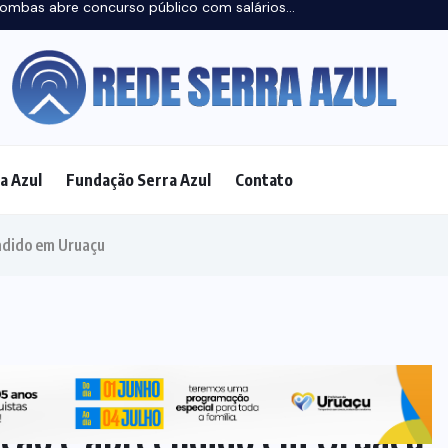
a Azul
Fundação Serra Azul
Contato
FAMOSOS
(8)
FEMINICÍDIO
(3)
FORÇAS
ARMADAS
(1)
GOIÂNIA
(69)