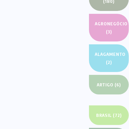
Blog Post
H
We
An
iP
Ki
H