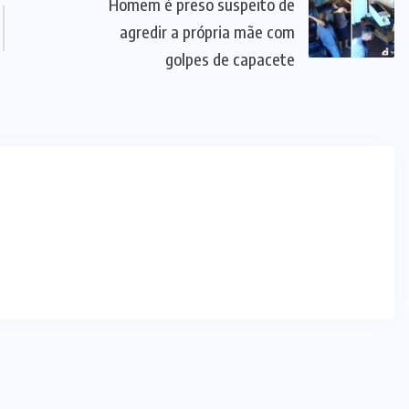
SANTA
TEREZA DE
GOIÁS
(2)
SERRA AZUL
(3)
SUL DO
TOCANTINS
(65)
TOCANTINS
(276)