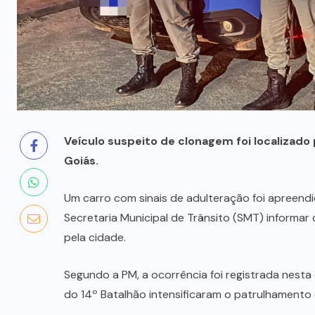
MAUS
TRATOS
ANIMAL
(2)
MINAÇU
(37)
MINISTÉRIO
PÚBLICO
(18)