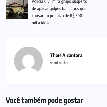
PRF
(72)
SAÚDE
(28)
SERRA DA
MESA
(2)
TECH
(8)