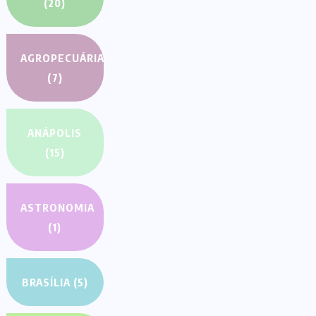
s
EROES
AUGUST
29, 2022
 Believe
nounce Will the
hone this Day By
nds
EROES
AUGUST