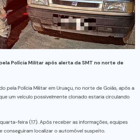
(10)
MEIO
AMBIENTE
(15)
MINAS
GERAIS
(5)
MONTIVIDIU
DO NORTE
(5)