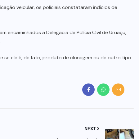
NIQUELÂNDIA
(3)
NOVO
PLANALTO
(4)
E
POLICIAL
(587)
PORANGATU
(350)