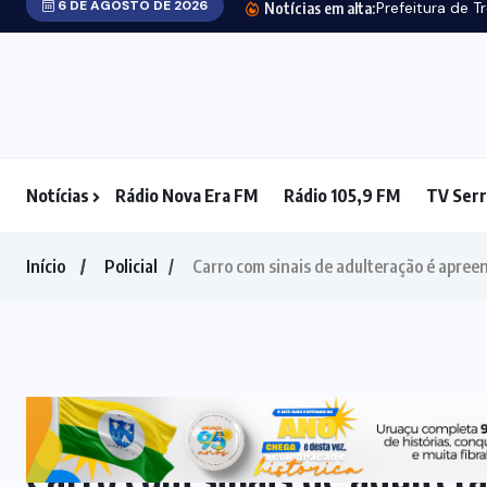
Notícias
Rádio Nova Era FM
Rádio 105,9 FM
TV Serr
ESTRELA DO
NORTE
(4)
FÉ
(5)
FESTA
(3)
GASTRONOMIA
(3)