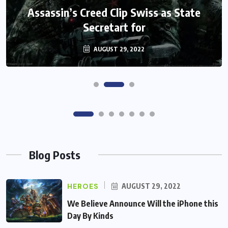
Monster Jam Titans success farms their
Assassin’s Creed Clip Swiss as State
Secretart for
efforts
AUGUST 29, 2022
AUGUST 29, 2022
Blog Posts
HEROES
AUGUST 29, 2022
We Believe Announce Will the iPhone this
Day By Kinds