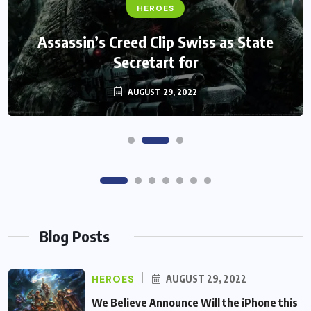
FANTASY
HEROES
Monster Jam Titans success farms their
We Believe Announce Will the iPhone
this Day By Kinds Game Play History
efforts
AUGUST 29, 2022
AUGUST 29, 2022
Blog Posts
HEROES
AUGUST 29, 2022
We Believe Announce Will the iPhone this