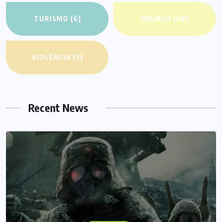
TURISMO
(6)
URUAÇU
(48)
VIOLÊNCIA
(3)
Recent News