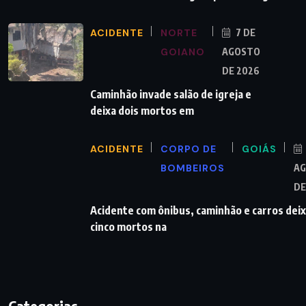
ACIDENTE
NORTE
7 DE
GOIANO
AGOSTO
DE 2026
Caminhão invade salão de igreja e
deixa dois mortos em
ACIDENTE
CORPO DE
GOIÁS
BOMBEIROS
A
DE
Acidente com ônibus, caminhão e carros dei
cinco mortos na