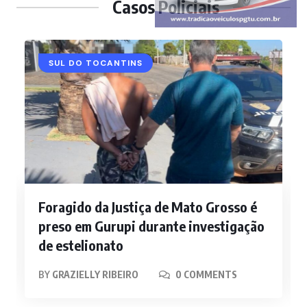
Casos Policiais
POLICIAL
SUL DO TOCANTINS
Foragido da Justiça de Mato Grosso é
preso em Gurupi durante investigação
de estelionato
BY
GRAZIELLY RIBEIRO
0 COMMENTS