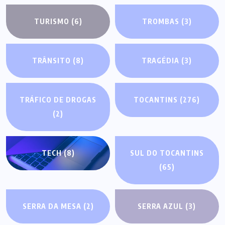
TURISMO
(6)
TROMBAS
(3)
TRÂNSITO
(8)
TRAGÉDIA
(3)
TRÁFICO DE DROGAS
TOCANTINS
(276)
(2)
TECH
(8)
SUL DO TOCANTINS
(65)
SERRA DA MESA
(2)
SERRA AZUL
(3)