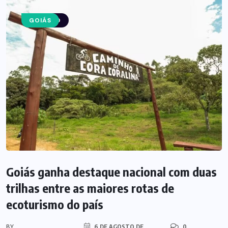
TURISMO
GOIÁS
Goiás ganha destaque nacional com duas
trilhas entre as maiores rotas de
ecoturismo do país
BY
6 DE AGOSTO DE
0