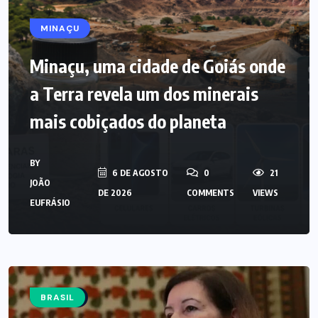
MINAÇU
Minaçu, uma cidade de Goiás onde
a Terra revela um dos minerais
mais cobiçados do planeta
BY
6 DE AGOSTO
0
21
JOÃO
DE 2026
COMMENTS
VIEWS
EUFRÁSIO
MUNDO
BRASIL