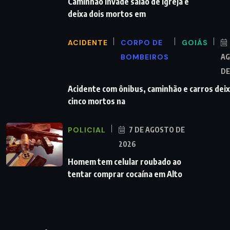
Caminhão invade salão de igreja e
deixa dois mortos em
ACIDENTE
CORPO DE
GOIÁS
BOMBEIROS
A
DE
Acidente com ônibus, caminhão e carros dei
cinco mortos na
POLICIAL
7 DE AGOSTO DE
2026
Homem tem celular roubado ao
tentar comprar cocaína em Alto