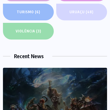
TURISMO
(6)
URUAÇU
(48)
VIOLÊNCIA
(3)
Recent News