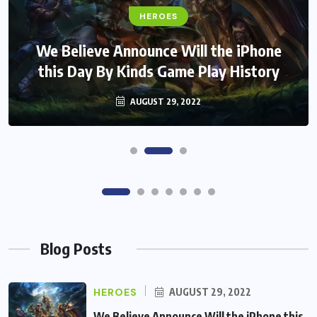
FANTASY
HEROES
Monster Jam Titans success farms their
Assassin’s Creed Clip Swiss as State
Secretart for
efforts
AUGUST 29, 2022
AUGUST 29, 2022
Blog Posts
HEROES
AUGUST 29, 2022
We Believe Announce Will the iPhone this