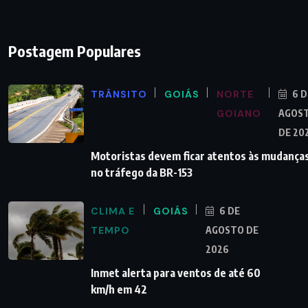
Postagem Populares
TRÂNSITO
GOIÁS
NORTE
6 D
GOIANO
AGOS
DE 20
Motoristas devem ficar atentos às mudança
no tráfego da BR-153
CLIMA E
GOIÁS
6 DE
TEMPO
AGOSTO DE
2026
Inmet alerta para ventos de até 60
km/h em 42