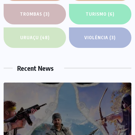
TROMBAS
(3)
TURISMO
(6)
URUAÇU
(48)
VIOLÊNCIA
(3)
Recent News