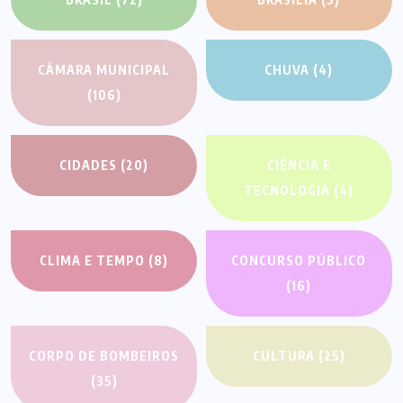
CÂMARA MUNICIPAL
CHUVA
(4)
(106)
CIDADES
(20)
CIÊNCIA E
TECNOLOGIA
(4)
CLIMA E TEMPO
(8)
CONCURSO PÚBLICO
(16)
CORPO DE BOMBEIROS
CULTURA
(25)
(35)