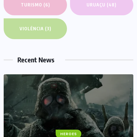
TURISMO
(6)
URUAÇU
(48)
VIOLÊNCIA
(3)
Recent News
HEROES